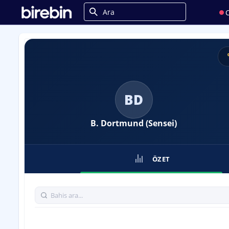
C
BD
B. Dortmund (Sensei)
ÖZET