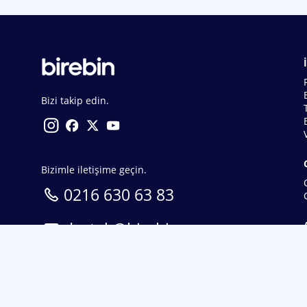
Bizi takip edin.
Bizimle iletişime geçin.
0216 630 63 83
destek@birebin.com
Spor Toto'nun yasal bayisi olan birebin.com’a
18 yaşından büyükler üye olabilir.