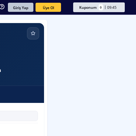
Kuponum
09:45
0
Üye Ol
Giriş Yap
h