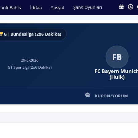
Şans Oyunları
anlı Bahis
İddaa
Sosyal
GT Bundesliga (2x6 Dakika)
FB
29-5-2026
GT Spor Ligi (2x6 Dakika)
FC Bayern Munic
(Hulk)
KUPON/YORUM