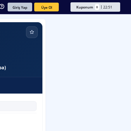
Kuponum
22:51
0
Üye Ol
Giriş Yap
ba)