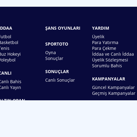
İDDAA
ŞANS OYUNLARI
YARDIM
Futbol
Üyelik
Basketbol
Para Yatırma
SPORTOTO
Tenis
Para Çekme
Oyna
Buz Hokeyi
İddaa ve Canlı İddaa
Sonuçlar
Voleybol
Üyelik Sözleşmesi
Sorumlu Bahis
SONUÇLAR
CANLI
KAMPANYALAR
Canlı Sonuçlar
Canlı Bahis
Canlı Yayın
Güncel Kampanyalar
Geçmiş Kampanyalar
ALTIN ORAN
BİREBİN ŞANS OYUNLARI A.Ş.
Copyright © 2026