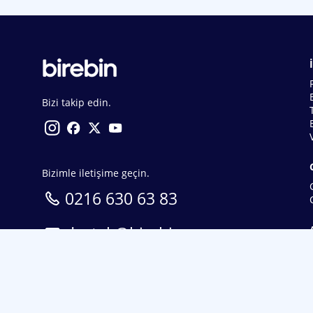
Bizi takip edin.
Bizimle iletişime geçin.
0216 630 63 83
destek@birebin.com
Spor Toto'nun yasal bayisi olan birebin.com’a
18 yaşından büyükler üye olabilir.