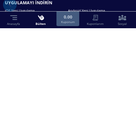
UYGULAMAYI İNDİRİN
iOS Yeni Uygulama
Android Yeni Uygulama
0.00
Kuponum
Anasayfa
Bülten
Kuponlarım
Sosyal
Bizimle iletişime geçin.
0216 630 63 83
destek@birebin.com
Spor Toto'nun yasal bayisi olan birebin.com’a
18 yaşından büyükler üye olabilir.
BİREBİN ŞANS OYUNLARI A.Ş.
Copyright © 2025