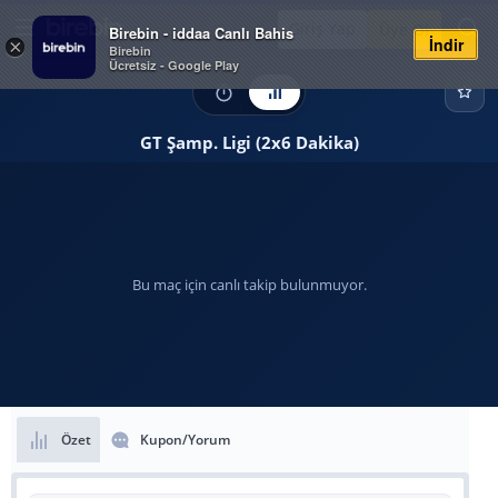
Giriş Yap
Üye Ol
Birebin - iddaa Canlı Bahis
İndir
×
Birebin
Ücretsiz - Google Play
GT Şamp. Ligi (2x6 Dakika)
Bu maç için canlı takip bulunmuyor.
Özet
Kupon/Yorum