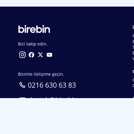
Bizi takip edin.
Bizimle iletişime geçin.
0216 630 63 83
destek@birebin.com
Spor Toto'nun yasal bayisi olan birebin.com’a
18 yaşından büyükler üye olabilir.