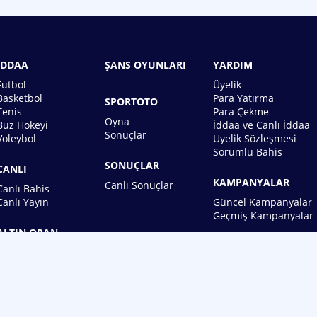
İDDAA
ŞANS OYUNLARI
YARDIM
Futbol
Üyelik
Basketbol
Para Yatırma
SPORTOTO
Tenis
Para Çekme
Oyna
Buz Hokeyi
İddaa ve Canlı İddaa
Sonuçlar
Voleybol
Üyelik Sözleşmesi
Sorumlu Bahis
SONUÇLAR
CANLI
KAMPANYALAR
Canlı Sonuçlar
Canlı Bahis
Canlı Yayın
Güncel Kampanyalar
Geçmiş Kampanyalar
ALTIN ORAN
BİREBİN ŞANS OYUNLARI A.Ş.
Copyright © 2026