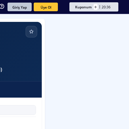
Kuponum
20:36
0
Üye Ol
Giriş Yap
)