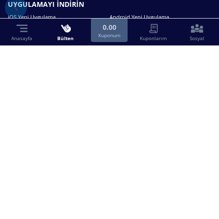
UYGULAMAYI İNDİRİN
iOS Yeni Uygulama
Android Yeni Uygulama
0.00
Kuponum
Anasayfa
Bülten
Kuponlarım
Sosyal
Bizimle iletişime geçin.
0216 630 63 83
destek@birebin.com
Spor Toto'nun yasal bayisi olan birebin.com’a
18 yaşından büyükler üye olabilir.
BİREBİN ŞANS OYUNLARI A.Ş.
Copyright © 2025