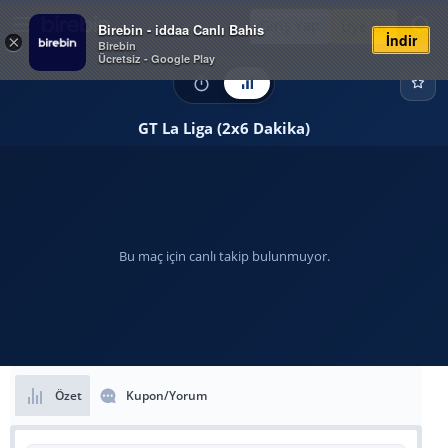
Giriş Yap
Üye Ol
Birebin - iddaa Canlı Bahis
İndir
×
Birebin
Ücretsiz - Google Play
GT La Liga (2x6 Dakika)
Bu maç için canlı takip bulunmuyor.
Özet
Kupon/Yorum