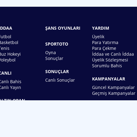
İDDAA
ŞANS OYUNLARI
YARDIM
Futbol
Üyelik
Basketbol
Para Yatırma
SPORTOTO
Tenis
Para Çekme
Oyna
Buz Hokeyi
İddaa ve Canlı İddaa
Sonuçlar
Voleybol
Üyelik Sözleşmesi
Sorumlu Bahis
SONUÇLAR
CANLI
KAMPANYALAR
Canlı Sonuçlar
Canlı Bahis
Canlı Yayın
Güncel Kampanyalar
Geçmiş Kampanyalar
ALTIN ORAN
BİREBİN ŞANS OYUNLARI A.Ş.
Copyright © 2026