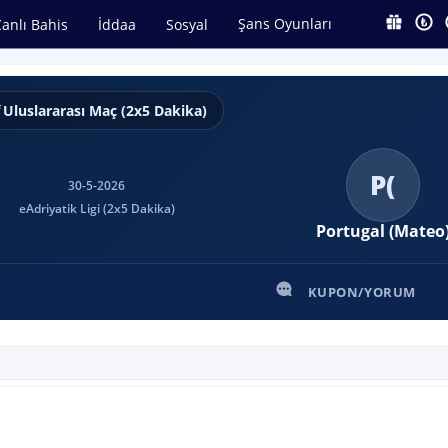
Şans Oyunları
anlı Bahis
İddaa
Sosyal
Uluslararası Maç (2x5 Dakika)
P(
30-5-2026
eAdriyatik Ligi (2x5 Dakika)
Portugal (Mateo
KUPON/YORUM