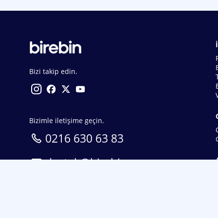
Bizi takip edin.
Bizimle iletişime geçin.
0216 630 63 83
destek@birebin.com
Spor Toto'nun yasal bayisi olan birebin.com’a
18 yaşından büyükler üye olabilir.