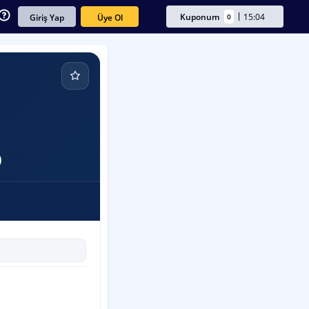
Kuponum
15:04
0
Üye Ol
Giriş Yap
)