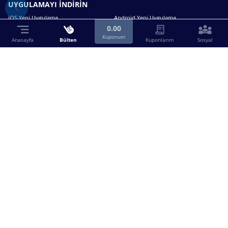
UYGULAMAYI İNDİRİN
iOS Yeni Uygulama
Android Yeni Uygulama
0.00
Kuponum
Anasayfa
Bülten
Kuponlarım
Sosyal
Bizimle iletişime geçin.
0216 630 63 83
destek@birebin.com
Spor Toto'nun yasal bayisi olan birebin.com’a
18 yaşından büyükler üye olabilir.
BİREBİN ŞANS OYUNLARI A.Ş.
Copyright © 2025