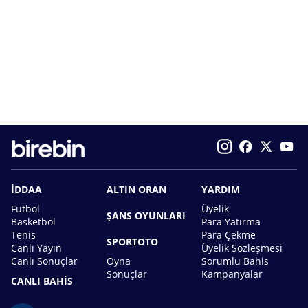
İDDAA
ALTIN ORAN
YARDIM
Futbol
Üyelik
ŞANS OYUNLARI
Basketbol
Para Yatırma
Tenis
Para Çekme
SPORTOTO
Canlı Yayın
Üyelik Sözleşmesi
Canlı Sonuçlar
Oyna
Sorumlu Bahis
Sonuçlar
Kampanyalar
CANLI BAHİS