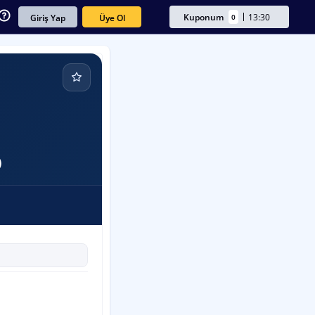
Kuponum
13:30
0
Üye Ol
Giriş Yap
)