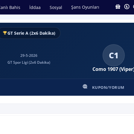
Şans Oyunları
anlı Bahis
İddaa
Sosyal
GT Serie A (2x6 Dakika)
C1
29-5-2026
GT Spor Ligi (2x6 Dakika)
Como 1907 (Viper
KUPON/YORUM