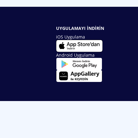
UYGULAMAYI İNDİRİN
iOS Uygulama
Android Uygulama