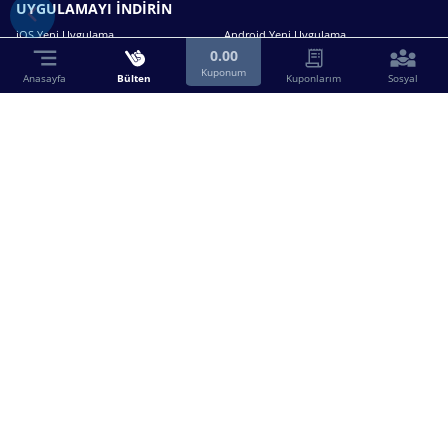
UYGULAMAYI İNDİRİN
iOS Yeni Uygulama
Android Yeni Uygulama
0.00
Kuponum
Anasayfa
Bülten
Kuponlarım
Sosyal
Bizimle iletişime geçin.
0216 630 63 83
destek@birebin.com
Spor Toto'nun yasal bayisi olan birebin.com’a
18 yaşından büyükler üye olabilir.
BİREBİN ŞANS OYUNLARI A.Ş.
Copyright © 2025