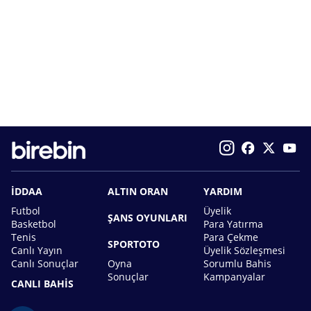
İDDAA
ALTIN ORAN
YARDIM
Futbol
Üyelik
ŞANS OYUNLARI
Basketbol
Para Yatırma
Tenis
Para Çekme
SPORTOTO
Canlı Yayın
Üyelik Sözleşmesi
Canlı Sonuçlar
Oyna
Sorumlu Bahis
Sonuçlar
Kampanyalar
CANLI BAHİS