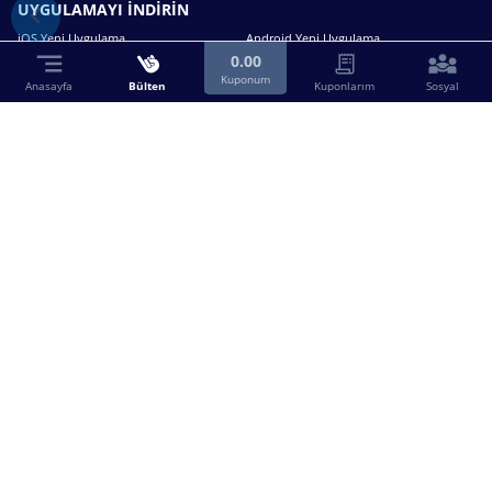
UYGULAMAYI İNDİRİN
iOS Yeni Uygulama
Android Yeni Uygulama
0.00
Kuponum
Anasayfa
Bülten
Kuponlarım
Sosyal
Bizimle iletişime geçin.
0216 630 63 83
destek@birebin.com
Spor Toto'nun yasal bayisi olan birebin.com’a
18 yaşından büyükler üye olabilir.
BİREBİN ŞANS OYUNLARI A.Ş.
Copyright © 2025