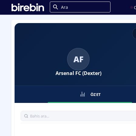
C
AF
Arsenal FC (Dexter)
ÖZET