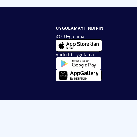
UYGULAMAYI İNDİRİN
iOS Uygulama
Android Uygulama