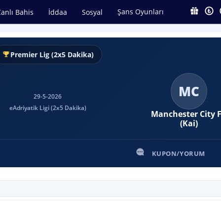
Şans Oyunları
anlı Bahis
İddaa
Sosyal
Premier Lig (2x5 Dakika)
MC
29-5-2026
eAdriyatik Ligi (2x5 Dakika)
Manchester City 
(Kai)
KUPON/YORUM