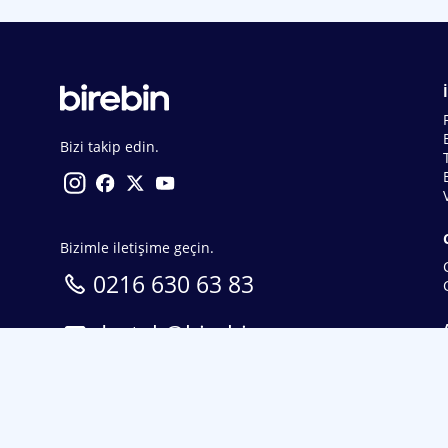
Bizi takip edin.
Bizimle iletişime geçin.
0216 630 63 83
destek@birebin.com
Spor Toto'nun yasal bayisi olan birebin.com’a
18 yaşından büyükler üye olabilir.