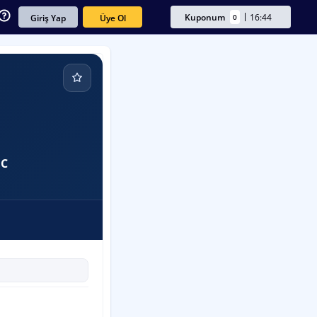
Kuponum
16:44
0
Üye Ol
Giriş Yap
FC