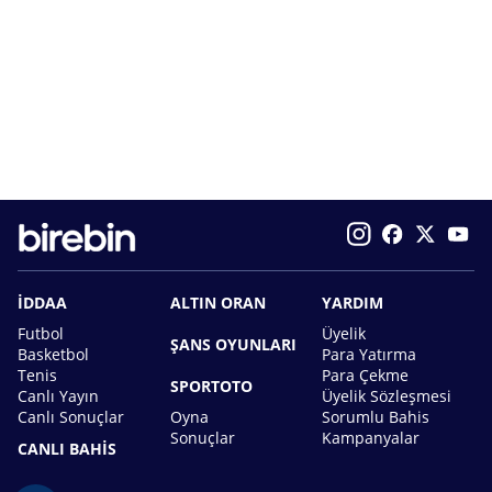
İDDAA
ALTIN ORAN
YARDIM
Futbol
Üyelik
ŞANS OYUNLARI
Basketbol
Para Yatırma
Tenis
Para Çekme
SPORTOTO
Canlı Yayın
Üyelik Sözleşmesi
Canlı Sonuçlar
Oyna
Sorumlu Bahis
Sonuçlar
Kampanyalar
CANLI BAHİS