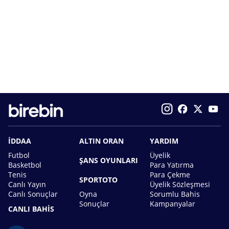
İDDAA
ALTIN ORAN
YARDIM
Futbol
Üyelik
ŞANS OYUNLARI
Basketbol
Para Yatırma
Tenis
Para Çekme
SPORTOTO
Canlı Yayın
Üyelik Sözleşmesi
Canlı Sonuçlar
Oyna
Sorumlu Bahis
Sonuçlar
Kampanyalar
CANLI BAHİS