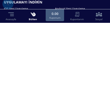
UYGULAMAYI İNDİRİN
iOS Yeni Uygulama
Android Yeni Uygulama
0.00
Kuponum
Anasayfa
Bülten
Kuponlarım
Sosyal
Bizimle iletişime geçin.
0216 630 63 83
destek@birebin.com
Spor Toto'nun yasal bayisi olan birebin.com’a
18 yaşından büyükler üye olabilir.
BİREBİN ŞANS OYUNLARI A.Ş.
Copyright © 2025