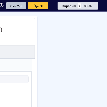
Kuponum
03:36
0
Üye Ol
Giriş Yap
)