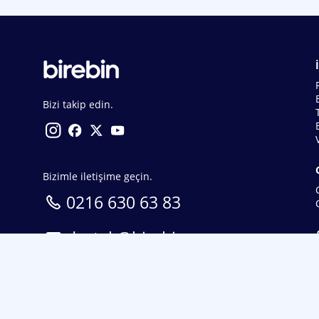
Bizi takip edin.
Bizimle iletişime geçin.
0216 630 63 83
destek@birebin.com
Spor Toto'nun yasal bayisi olan birebin.com’a
18 yaşından büyükler üye olabilir.