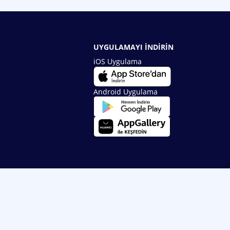
UYGULAMAYI İNDİRİN
iOS Uygulama
Android Uygulama