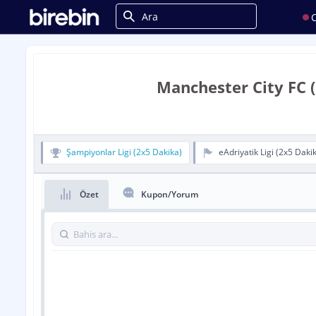
C
Manchester City FC (
Şampiyonlar Ligi (2x5 Dakika)
eAdriyatik Ligi (2x5 Daki
Özet
Kupon/Yorum