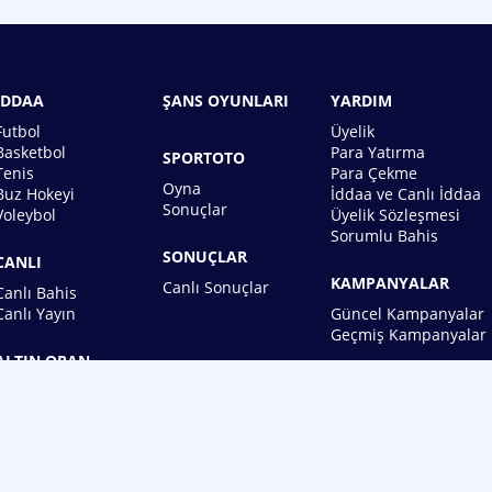
İDDAA
ŞANS OYUNLARI
YARDIM
Futbol
Üyelik
Basketbol
Para Yatırma
SPORTOTO
Tenis
Para Çekme
Oyna
Buz Hokeyi
İddaa ve Canlı İddaa
Sonuçlar
Voleybol
Üyelik Sözleşmesi
Sorumlu Bahis
SONUÇLAR
CANLI
KAMPANYALAR
Canlı Sonuçlar
Canlı Bahis
Canlı Yayın
Güncel Kampanyalar
Geçmiş Kampanyalar
ALTIN ORAN
BİREBİN ŞANS OYUNLARI A.Ş.
Copyright © 2026