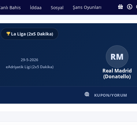
Şans Oyunları
anlı Bahis
İddaa
Sosyal
La Liga (2x5 Dakika)
RM
29-5-2026
eAdriyatik Ligi (2x5 Dakika)
Real Madrid
(Donatello)
KUPON/YORUM