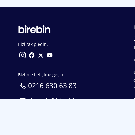
Bizi takip edin.
Bizimle iletişime geçin.
0216 630 63 83
destek@birebin.com
Spor Toto'nun yasal bayisi olan birebin.com’a
18 yaşından büyükler üye olabilir.