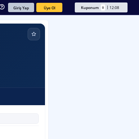
Kuponum
12:08
0
Üye Ol
Giriş Yap