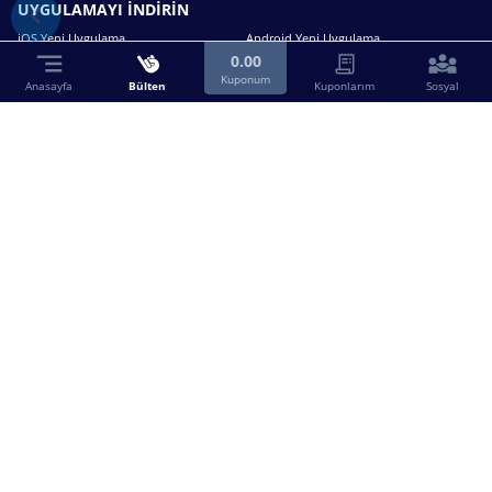
UYGULAMAYI İNDİRİN
iOS Yeni Uygulama
Android Yeni Uygulama
0.00
Kuponum
Anasayfa
Bülten
Kuponlarım
Sosyal
Bizimle iletişime geçin.
0216 630 63 83
destek@birebin.com
Spor Toto'nun yasal bayisi olan birebin.com’a
18 yaşından büyükler üye olabilir.
BİREBİN ŞANS OYUNLARI A.Ş.
Copyright © 2025