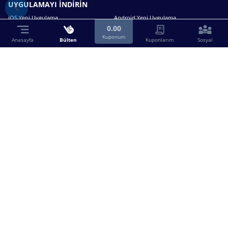
UYGULAMAYI İNDİRİN
iOS Yeni Uygulama
Android Yeni Uygulama
0.00
Kuponum
Anasayfa
Bülten
Kuponlarım
Sosyal
Bizimle iletişime geçin.
0216 630 63 83
destek@birebin.com
Spor Toto'nun yasal bayisi olan birebin.com’a
18 yaşından büyükler üye olabilir.
BİREBİN ŞANS OYUNLARI A.Ş.
Copyright © 2025