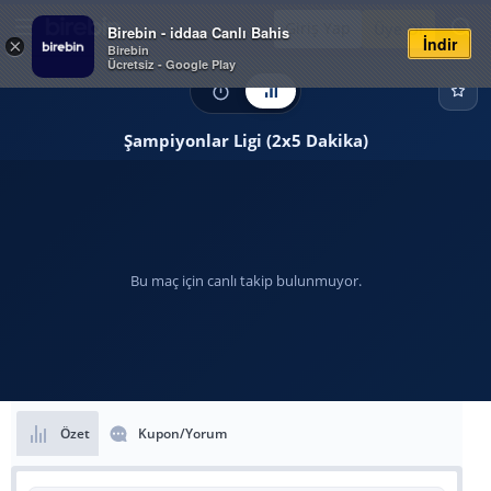
Giriş Yap
Üye Ol
Birebin - iddaa Canlı Bahis
İndir
×
Birebin
Ücretsiz - Google Play
Şampiyonlar Ligi (2x5 Dakika)
Bu maç için canlı takip bulunmuyor.
Özet
Kupon/Yorum