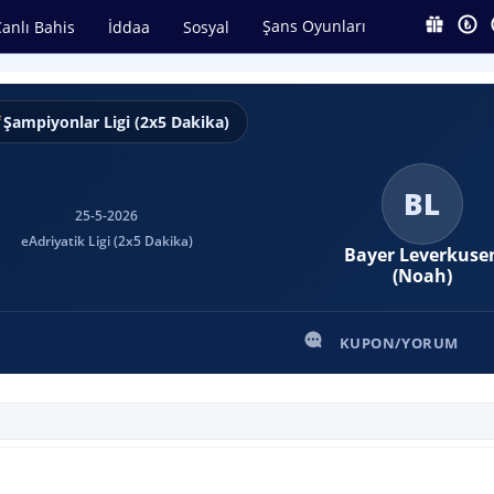
Şans Oyunları
anlı Bahis
İddaa
Sosyal
Şampiyonlar Ligi (2x5 Dakika)
BL
25-5-2026
eAdriyatik Ligi (2x5 Dakika)
Bayer Leverkuse
(Noah)
KUPON/YORUM