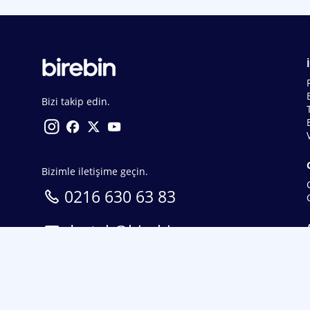
Bizi takip edin.
Bizimle iletişime geçin.
0216 630 63 83
destek@birebin.com
Spor Toto'nun yasal bayisi olan birebin.com’a
18 yaşından büyükler üye olabilir.