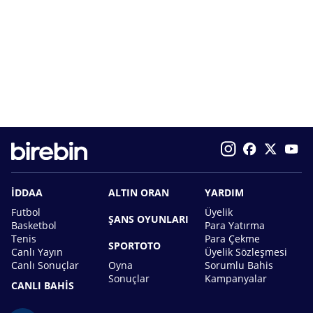
İDDAA
ALTIN ORAN
YARDIM
Futbol
Üyelik
ŞANS OYUNLARI
Basketbol
Para Yatırma
Tenis
Para Çekme
SPORTOTO
Canlı Yayın
Üyelik Sözleşmesi
Canlı Sonuçlar
Oyna
Sorumlu Bahis
Sonuçlar
Kampanyalar
CANLI BAHİS