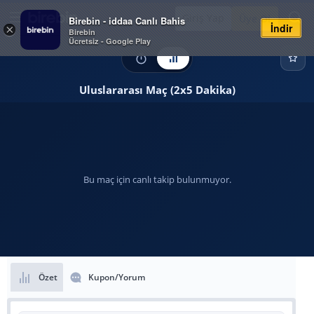
Giriş Yap
Üye Ol
Birebin - iddaa Canlı Bahis
İndir
×
Birebin
Ücretsiz - Google Play
Uluslararası Maç (2x5 Dakika)
Bu maç için canlı takip bulunmuyor.
Özet
Kupon/Yorum