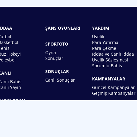
İDDAA
ŞANS OYUNLARI
YARDIM
Futbol
Üyelik
Basketbol
Para Yatırma
SPORTOTO
Tenis
Para Çekme
Oyna
Buz Hokeyi
İddaa ve Canlı İddaa
Sonuçlar
Voleybol
Üyelik Sözleşmesi
Sorumlu Bahis
SONUÇLAR
CANLI
KAMPANYALAR
Canlı Sonuçlar
Canlı Bahis
Canlı Yayın
Güncel Kampanyalar
Geçmiş Kampanyalar
ALTIN ORAN
BİREBİN ŞANS OYUNLARI A.Ş.
Copyright © 2026