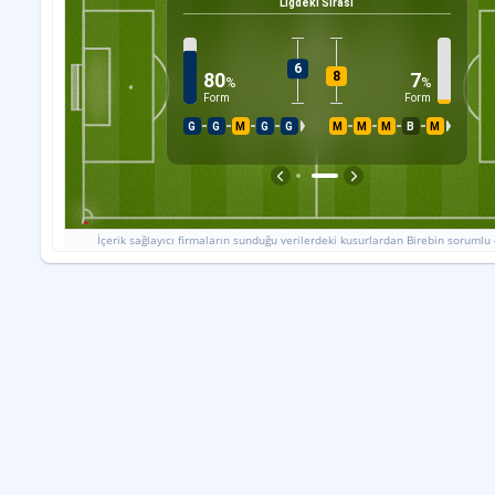
Ligdeki Sırası
 Değil
6
8
80
7
%
%
Form
Form
G
G
M
G
G
M
M
M
B
M
İçerik sağlayıcı firmaların sunduğu verilerdeki kusurlardan Birebin sorumlu 