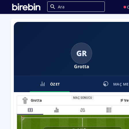
C
GR
Grotta
ÖZET
MAÇ ME
MAÇ SONUCU
Grotta
IF Ve