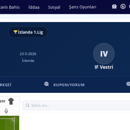
Şans Oyunları
anlı Bahis
İddaa
Sosyal
İzlanda 1.Lig
IV
23-5-2026
İzlanda
IF Vestri
RKEZI
KUPON/YORUM
stri