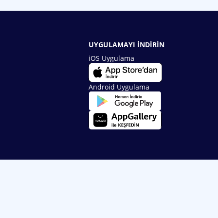
UYGULAMAYI İNDİRİN
iOS Uygulama
Android Uygulama