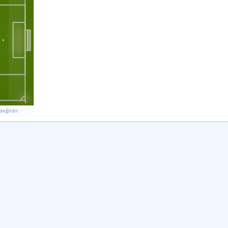
değildir.