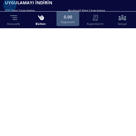
UYGULAMAYI İNDİRİN
iOS Yeni Uygulama
Android Yeni Uygulama
0.00
Kuponum
Anasayfa
Bülten
Kuponlarım
Sosyal
Bizimle iletişime geçin.
0216 630 63 83
destek@birebin.com
Spor Toto'nun yasal bayisi olan birebin.com’a
18 yaşından büyükler üye olabilir.
BİREBİN ŞANS OYUNLARI A.Ş.
Copyright © 2025