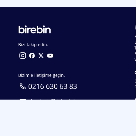
Bizi takip edin.
Bizimle iletişime geçin.
0216 630 63 83
destek@birebin.com
Spor Toto'nun yasal bayisi olan birebin.com’a
18 yaşından büyükler üye olabilir.