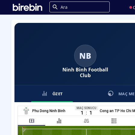
C
NB
Ninh Binh Football
Club
ÖZET
MAÇ ME
MAÇ SONUCU
Phu Dong Ninh Binh
Cong an TP Ho Chi M
1
:
1