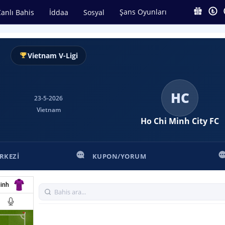
Şans Oyunları
anlı Bahis
İddaa
Sosyal
Vietnam V-Ligi
HC
23-5-2026
Vietnam
Ho Chi Minh City FC
RKEZI
KUPON/YORUM
inh