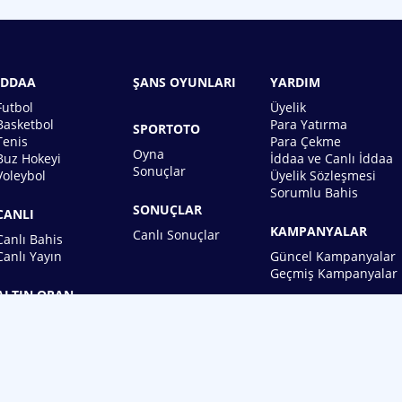
İDDAA
ŞANS OYUNLARI
YARDIM
Futbol
Üyelik
Basketbol
Para Yatırma
SPORTOTO
Tenis
Para Çekme
Oyna
Buz Hokeyi
İddaa ve Canlı İddaa
Sonuçlar
Voleybol
Üyelik Sözleşmesi
Sorumlu Bahis
SONUÇLAR
CANLI
KAMPANYALAR
Canlı Sonuçlar
Canlı Bahis
Canlı Yayın
Güncel Kampanyalar
Geçmiş Kampanyalar
ALTIN ORAN
BİREBİN ŞANS OYUNLARI A.Ş.
Copyright © 2026