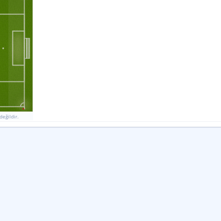
9
Ek Sayı Vuruşları Başarı Oranı
11
%
%
KORNER
İSABETLI SUT
KALECI KURTARIŞLARI
7
4
6
3
0
0
7
11
6
9
0
0
İSABETSIZ ŞUT
GOL GIRIŞIMI
BLOK
değildir.