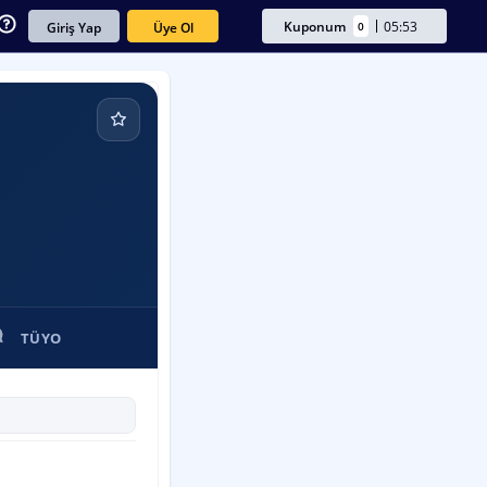
Kuponum
05:53
0
Üye Ol
Giriş Yap
TÜYO