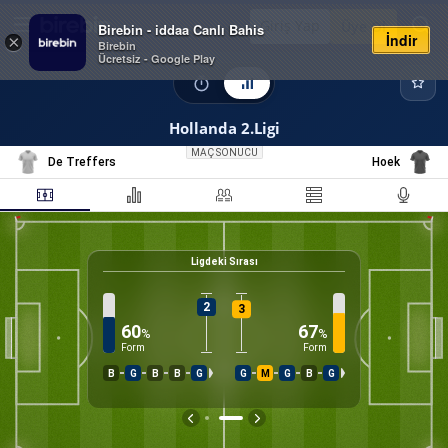
Giriş Yap
Üye Ol
Birebin - iddaa Canlı Bahis
İndir
×
Birebin
Ücretsiz - Google Play
Hollanda 2.Ligi
MAÇ SONUCU
De Treffers
Hoek
Ligdeki Sırası
2
3
60
67
%
%
Form
Form
B
G
B
B
G
G
M
G
B
G