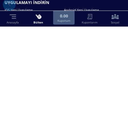
UYGULAMAYI İNDİRİN
iOS Yeni Uygulama
Android Yeni Uygulama
0.00
Kuponum
Anasayfa
Bülten
Kuponlarım
Sosyal
Bizimle iletişime geçin.
0216 630 63 83
destek@birebin.com
Spor Toto'nun yasal bayisi olan birebin.com’a
18 yaşından büyükler üye olabilir.
BİREBİN ŞANS OYUNLARI A.Ş.
Copyright © 2025