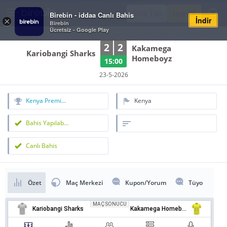
Giriş Yap
Üye Ol
Birebin - iddaa Canlı Bahis
İndir
×
Birebin
Ücretsiz - Google Play
2
2
Kakamega
Kariobangi Sharks
Homeboyz
15:00
23-5-2026
Kenya Premier Lig
Kenya
Bahis Yapılabilir
Canlı Bahis
Özet
Maç Merkezi
Kupon/Yorum
Tüyo
MAÇ SONUCU
Kariobangi Sharks
Kakamega Homeboyz