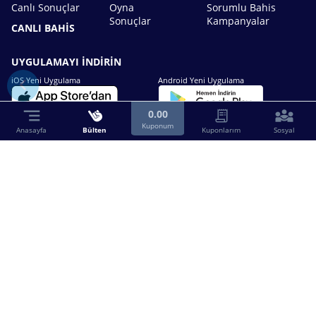
Canlı Sonuçlar
Oyna
Sorumlu Bahis
Sonuçlar
Kampanyalar
CANLI BAHİS
UYGULAMAYI İNDİRİN
iOS Yeni Uygulama
Android Yeni Uygulama
0.00
Kuponum
Anasayfa
Bülten
Kuponlarım
Sosyal
Bizimle iletişime geçin.
0216 630 63 83
destek@birebin.com
Spor Toto'nun yasal bayisi olan birebin.com’a
18 yaşından büyükler üye olabilir.