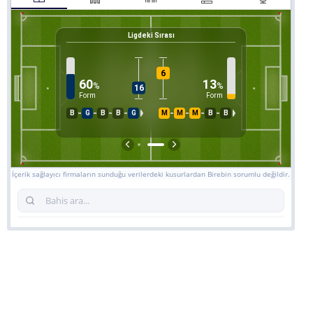
Ligdeki Sırası
6
60
13
%
%
16
Form
Form
B
G
B
B
G
M
M
M
B
B
İçerik sağlayıcı firmaların sunduğu verilerdeki kusurlardan Birebin sorumlu değildir.