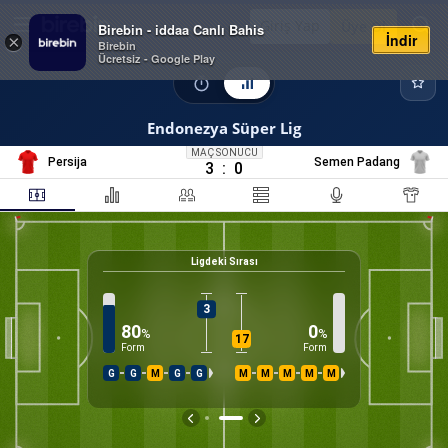
Giriş Yap
Üye Ol
Birebin - iddaa Canlı Bahis
İndir
×
Birebin
Ücretsiz - Google Play
Endonezya Süper Lig
MAÇ SONUCU
Persija
Semen Padang
3
:
0
Ligdeki Sırası
3
80
0
%
%
17
Form
Form
ry, Imran
irektör
G
G
M
G
G
M
M
M
M
M