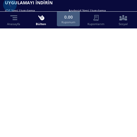
UYGULAMAYI İNDİRİN
iOS Yeni Uygulama
Android Yeni Uygulama
0.00
Kuponum
Anasayfa
Bülten
Kuponlarım
Sosyal
Bizimle iletişime geçin.
0216 630 63 83
destek@birebin.com
Spor Toto'nun yasal bayisi olan birebin.com’a
18 yaşından büyükler üye olabilir.
BİREBİN ŞANS OYUNLARI A.Ş.
Copyright © 2025