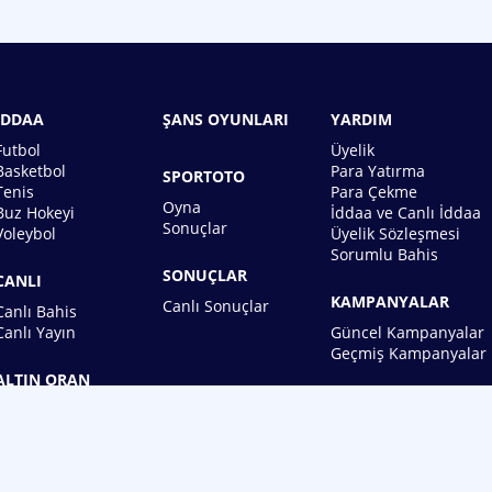
İDDAA
ŞANS OYUNLARI
YARDIM
Futbol
Üyelik
Basketbol
Para Yatırma
SPORTOTO
Tenis
Para Çekme
Oyna
Buz Hokeyi
İddaa ve Canlı İddaa
Sonuçlar
Voleybol
Üyelik Sözleşmesi
Sorumlu Bahis
SONUÇLAR
CANLI
KAMPANYALAR
Canlı Sonuçlar
Canlı Bahis
Canlı Yayın
Güncel Kampanyalar
Geçmiş Kampanyalar
ALTIN ORAN
BİREBİN ŞANS OYUNLARI A.Ş.
Copyright © 2026