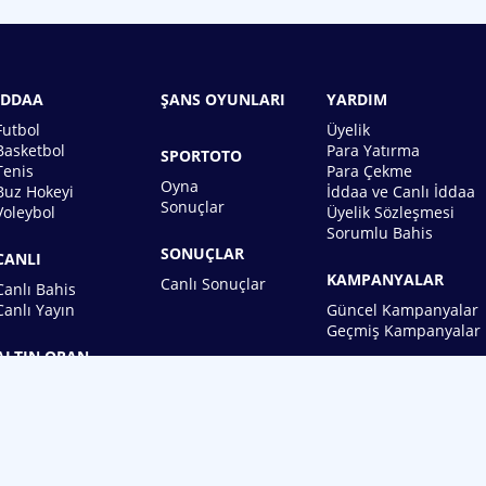
İDDAA
ŞANS OYUNLARI
YARDIM
Futbol
Üyelik
Basketbol
Para Yatırma
SPORTOTO
Tenis
Para Çekme
Oyna
Buz Hokeyi
İddaa ve Canlı İddaa
Sonuçlar
Voleybol
Üyelik Sözleşmesi
Sorumlu Bahis
SONUÇLAR
CANLI
KAMPANYALAR
Canlı Sonuçlar
Canlı Bahis
Canlı Yayın
Güncel Kampanyalar
Geçmiş Kampanyalar
ALTIN ORAN
BİREBİN ŞANS OYUNLARI A.Ş.
Copyright © 2026