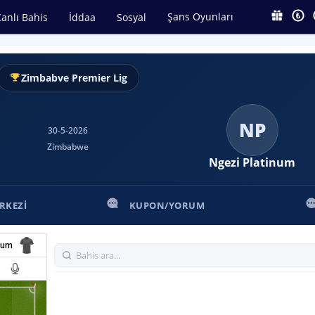
Şans Oyunları
anlı Bahis
İddaa
Sosyal
Zimbabve Premier Lig
NP
30-5-2026
Zimbabwe
Ngezi Platinum
RKEZI
KUPON/YORUM
num