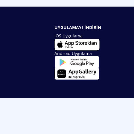
UYGULAMAYI İNDİRİN
iOS Uygulama
Android Uygulama