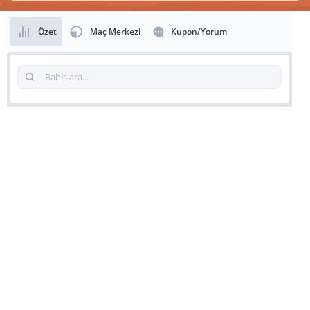
Özet
Maç Merkezi
Kupon/Yorum