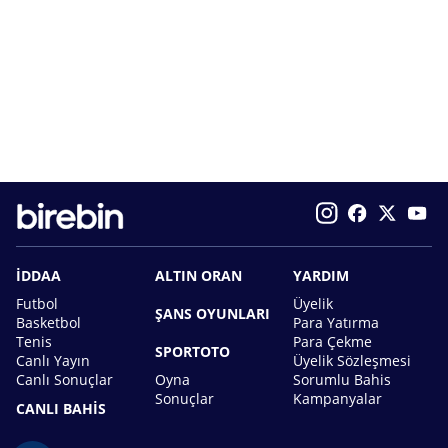
İDDAA
ALTIN ORAN
YARDIM
Futbol
Üyelik
ŞANS OYUNLARI
Basketbol
Para Yatırma
Tenis
Para Çekme
SPORTOTO
Canlı Yayın
Üyelik Sözleşmesi
Canlı Sonuçlar
Oyna
Sorumlu Bahis
Sonuçlar
Kampanyalar
CANLI BAHİS