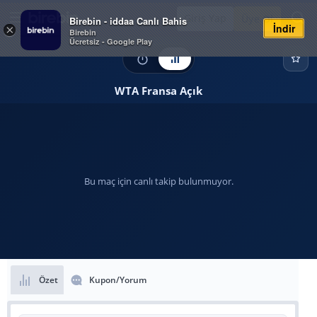
Giriş Yap
Üye Ol
Birebin - iddaa Canlı Bahis
İndir
×
Birebin
Ücretsiz - Google Play
WTA Fransa Açık
Bu maç için canlı takip bulunmuyor.
Özet
Kupon/Yorum