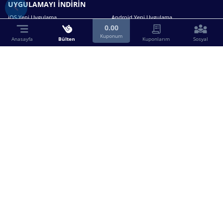
UYGULAMAYI İNDİRİN
iOS Yeni Uygulama
Android Yeni Uygulama
0.00
Kuponum
Anasayfa
Bülten
Kuponlarım
Sosyal
Bizimle iletişime geçin.
0216 630 63 83
destek@birebin.com
Spor Toto'nun yasal bayisi olan birebin.com’a
18 yaşından büyükler üye olabilir.
BİREBİN ŞANS OYUNLARI A.Ş.
Copyright © 2025