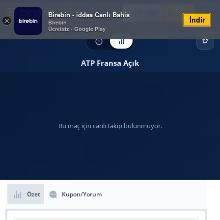
Giriş Yap
Üye Ol
Birebin - iddaa Canlı Bahis
İndir
×
Birebin
Ücretsiz - Google Play
ATP Fransa Açık
Bu maç için canlı takip bulunmuyor.
Özet
Kupon/Yorum