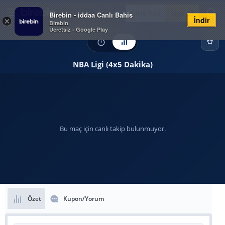
Giriş Yap
Üye Ol
Birebin - iddaa Canlı Bahis
İndir
×
Birebin
Ücretsiz - Google Play
NBA Ligi (4x5 Dakika)
Bu maç için canlı takip bulunmuyor.
Özet
Kupon/Yorum