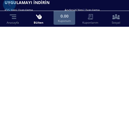
UYGULAMAYI İNDİRİN
iOS Yeni Uygulama
Android Yeni Uygulama
0.00
Kuponum
Anasayfa
Bülten
Kuponlarım
Sosyal
Bizimle iletişime geçin.
0216 630 63 83
destek@birebin.com
Spor Toto'nun yasal bayisi olan birebin.com’a
18 yaşından büyükler üye olabilir.
BİREBİN ŞANS OYUNLARI A.Ş.
Copyright © 2025