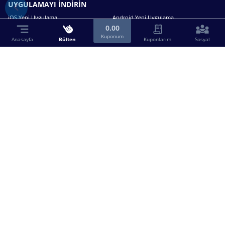
UYGULAMAYI İNDİRİN
iOS Yeni Uygulama
Android Yeni Uygulama
0.00
Kuponum
Anasayfa
Bülten
Kuponlarım
Sosyal
Bizimle iletişime geçin.
0216 630 63 83
destek@birebin.com
Spor Toto'nun yasal bayisi olan birebin.com’a
18 yaşından büyükler üye olabilir.
BİREBİN ŞANS OYUNLARI A.Ş.
Copyright © 2025