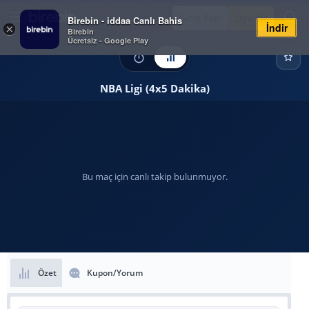
Giriş Yap
Üye Ol
Birebin - iddaa Canlı Bahis
İndir
×
Birebin
Ücretsiz - Google Play
NBA Ligi (4x5 Dakika)
Bu maç için canlı takip bulunmuyor.
Özet
Kupon/Yorum