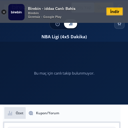
Giriş Yap
Üye Ol
Birebin - iddaa Canlı Bahis
İndir
×
Birebin
Ücretsiz - Google Play
NBA Ligi (4x5 Dakika)
Bu maç için canlı takip bulunmuyor.
Özet
Kupon/Yorum