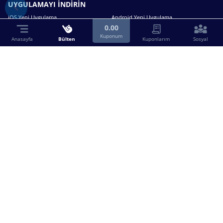
UYGULAMAYI İNDİRİN
iOS Yeni Uygulama
Android Yeni Uygulama
0.00
Kuponum
Anasayfa
Bülten
Kuponlarım
Sosyal
Bizimle iletişime geçin.
0216 630 63 83
destek@birebin.com
Spor Toto'nun yasal bayisi olan birebin.com’a
18 yaşından büyükler üye olabilir.
BİREBİN ŞANS OYUNLARI A.Ş.
Copyright © 2025