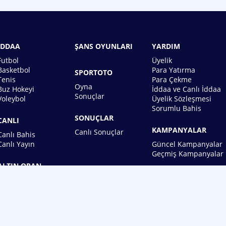
İDDAA
ŞANS OYUNLARI
YARDIM
Futbol
Üyelik
Basketbol
Para Yatırma
SPORTOTO
Tenis
Para Çekme
Oyna
Buz Hokeyi
İddaa ve Canlı İddaa
Sonuçlar
Voleybol
Üyelik Sözleşmesi
Sorumlu Bahis
SONUÇLAR
CANLI
KAMPANYALAR
Canlı Sonuçlar
Canlı Bahis
Canlı Yayın
Güncel Kampanyalar
Geçmiş Kampanyalar
ALTIN ORAN
BİREBİN ŞANS OYUNLARI A.Ş.
Copyright © 2026