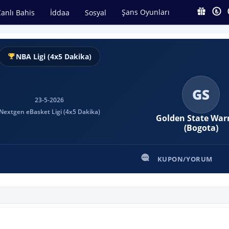
Şans Oyunları
anlı Bahis
İddaa
Sosyal
NBA Ligi (4x5 Dakika)
GS
23-5-2026
Nextgen eBasket Ligi (4x5 Dakika)
Golden State Warr
(Bogota)
KUPON/YORUM