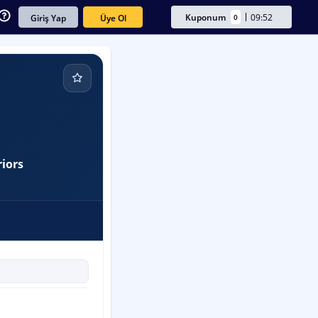
Kuponum
09:52
0
Üye Ol
Giriş Yap
iors