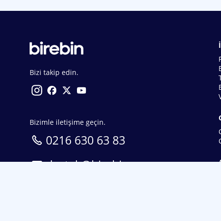
Bizi takip edin.
Bizimle iletişime geçin.
0216 630 63 83
destek@birebin.com
Spor Toto'nun yasal bayisi olan birebin.com’a
18 yaşından büyükler üye olabilir.