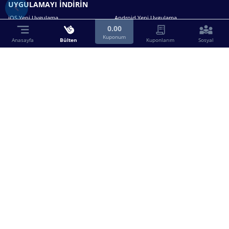
UYGULAMAYI İNDİRİN
iOS Yeni Uygulama
Android Yeni Uygulama
0.00
Kuponum
Anasayfa
Bülten
Kuponlarım
Sosyal
Bizimle iletişime geçin.
0216 630 63 83
destek@birebin.com
Spor Toto'nun yasal bayisi olan birebin.com’a
18 yaşından büyükler üye olabilir.
BİREBİN ŞANS OYUNLARI A.Ş.
Copyright © 2025