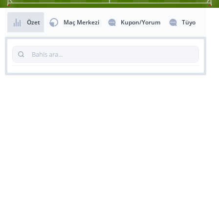
Özet
Maç Merkezi
Kupon/Yorum
Tüyo