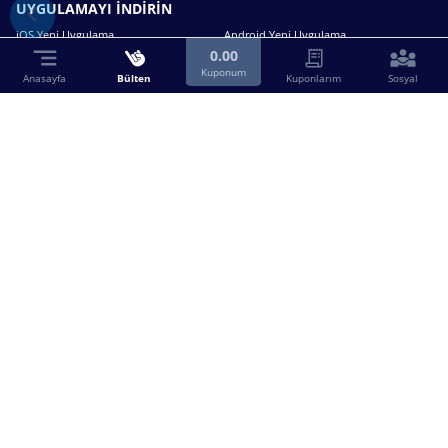
UYGULAMAYI İNDİRİN
iOS Yeni Uygulama
Android Yeni Uygulama
0.00
Kuponum
Anasayfa
Bülten
Kuponlarım
Sosyal
Bizimle iletişime geçin.
0216 630 63 83
destek@birebin.com
Spor Toto'nun yasal bayisi olan birebin.com’a
18 yaşından büyükler üye olabilir.
BİREBİN ŞANS OYUNLARI A.Ş.
Copyright © 2025