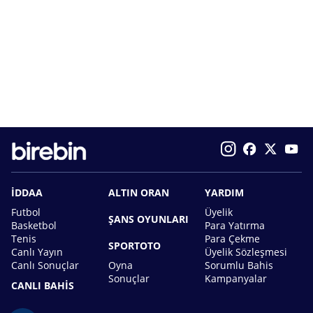
İDDAA
ALTIN ORAN
YARDIM
Futbol
Üyelik
ŞANS OYUNLARI
Basketbol
Para Yatırma
Tenis
Para Çekme
SPORTOTO
Canlı Yayın
Üyelik Sözleşmesi
Canlı Sonuçlar
Oyna
Sorumlu Bahis
Sonuçlar
Kampanyalar
CANLI BAHİS