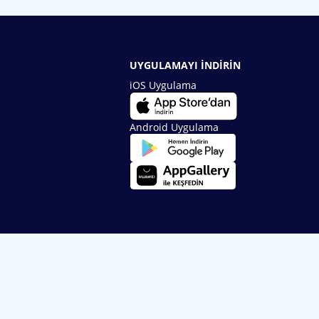
UYGULAMAYI İNDİRİN
iOS Uygulama
Android Uygulama