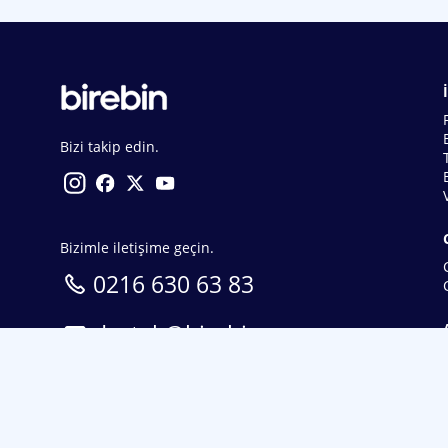
Bizi takip edin.
Bizimle iletişime geçin.
0216 630 63 83
destek@birebin.com
Spor Toto'nun yasal bayisi olan birebin.com’a
18 yaşından büyükler üye olabilir.