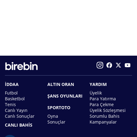
İDDAA
ALTIN ORAN
YARDIM
Futbol
Üyelik
ŞANS OYUNLARI
Basketbol
Para Yatırma
Tenis
Para Çekme
SPORTOTO
Canlı Yayın
Üyelik Sözleşmesi
Canlı Sonuçlar
Oyna
Sorumlu Bahis
Sonuçlar
Kampanyalar
CANLI BAHİS