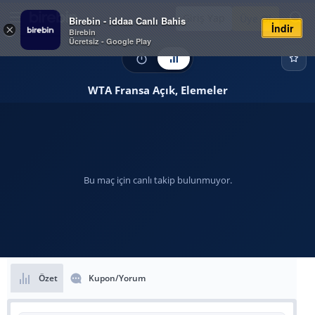
Giriş Yap
Üye Ol
Birebin - iddaa Canlı Bahis
İndir
×
Birebin
Ücretsiz - Google Play
WTA Fransa Açık, Elemeler
Bu maç için canlı takip bulunmuyor.
Özet
Kupon/Yorum