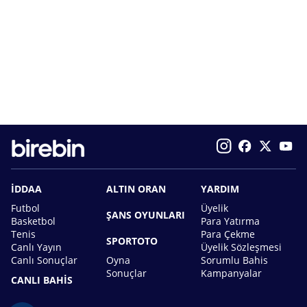
İDDAA
ALTIN ORAN
YARDIM
Futbol
Üyelik
ŞANS OYUNLARI
Basketbol
Para Yatırma
Tenis
Para Çekme
SPORTOTO
Canlı Yayın
Üyelik Sözleşmesi
Canlı Sonuçlar
Oyna
Sorumlu Bahis
Sonuçlar
Kampanyalar
CANLI BAHİS