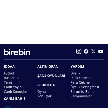
İDDAA
ALTIN ORAN
YARDIM
Futbol
Üyelik
ŞANS OYUNLARI
Basketbol
Para Yatırma
Tenis
Para Çekme
SPORTOTO
Canlı Yayın
Üyelik Sözleşmesi
Canlı Sonuçlar
Oyna
Sorumlu Bahis
Sonuçlar
Kampanyalar
CANLI BAHİS