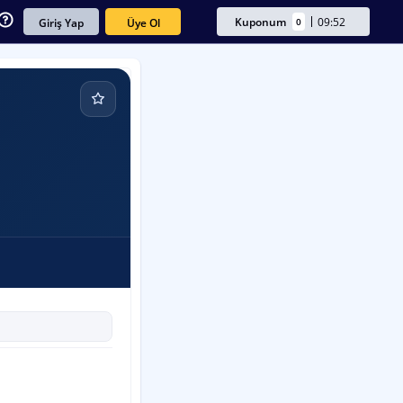
Kuponum
09:52
0
Üye Ol
Giriş Yap