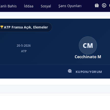
Şans Oyunları
anlı Bahis
İddaa
Sosyal
ATP Fransa Açık, Elemeler
CM
20-5-2026
ATP
Cecchinato M
KUPON/YORUM