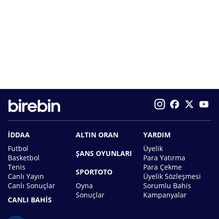
İDDAA
ALTIN ORAN
YARDIM
Futbol
Üyelik
ŞANS OYUNLARI
Basketbol
Para Yatırma
Tenis
Para Çekme
SPORTOTO
Canlı Yayın
Üyelik Sözleşmesi
Canlı Sonuçlar
Oyna
Sorumlu Bahis
Sonuçlar
Kampanyalar
CANLI BAHİS