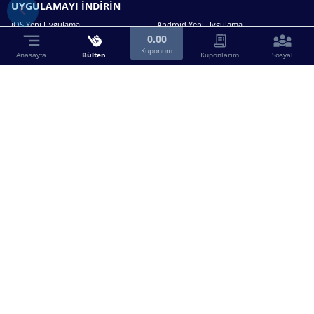
UYGULAMAYI İNDİRİN
iOS Yeni Uygulama
Android Yeni Uygulama
0.00
Kuponum
Anasayfa
Bülten
Kuponlarım
Sosyal
Bizimle iletişime geçin.
0216 630 63 83
destek@birebin.com
Spor Toto'nun yasal bayisi olan birebin.com’a
18 yaşından büyükler üye olabilir.
BİREBİN ŞANS OYUNLARI A.Ş.
Copyright © 2025