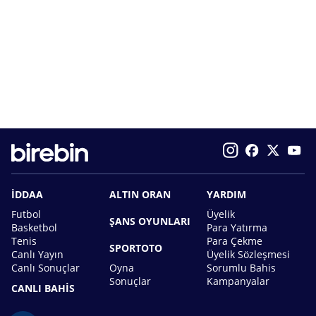
İDDAA
ALTIN ORAN
YARDIM
Futbol
Üyelik
ŞANS OYUNLARI
Basketbol
Para Yatırma
Tenis
Para Çekme
SPORTOTO
Canlı Yayın
Üyelik Sözleşmesi
Canlı Sonuçlar
Oyna
Sorumlu Bahis
Sonuçlar
Kampanyalar
CANLI BAHİS