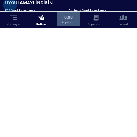
UYGULAMAYI İNDİRİN
iOS Yeni Uygulama
Android Yeni Uygulama
0.00
Kuponum
Anasayfa
Bülten
Kuponlarım
Sosyal
Bizimle iletişime geçin.
0216 630 63 83
destek@birebin.com
Spor Toto'nun yasal bayisi olan birebin.com’a
18 yaşından büyükler üye olabilir.
BİREBİN ŞANS OYUNLARI A.Ş.
Copyright © 2025